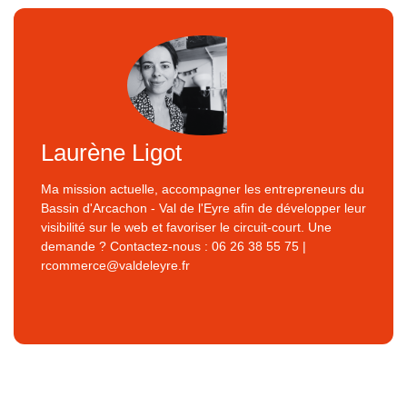
Laurène Ligot
Ma mission actuelle, accompagner les entrepreneurs du
Bassin d'Arcachon - Val de l'Eyre afin de développer leur
visibilité sur le web et favoriser le circuit-court. Une
demande ? Contactez-nous : 06 26 38 55 75 |
rcommerce@valdeleyre.fr