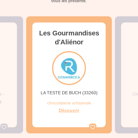
vous les présente.
Les Gourmandises
d'Aliénor
LA TESTE DE BUCH (33260)
e -
Ch
r
chocolaterie artisanale
Découvrir