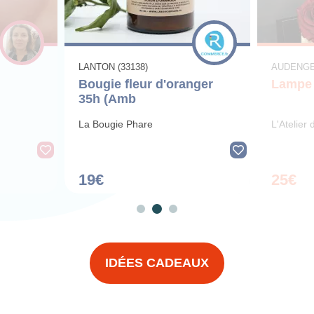
LANTON (33138)
AUDENGE 
Bougie fleur d'oranger
Lampe 
35h (Amb
La Bougie Phare
L'Atelier
19€
25€
IDÉES CADEAUX