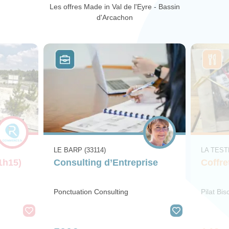
Les offres Made in Val de l'Eyre - Bassin
d'Arcachon
LE BARP (33114)
LA TEST
1h15)
Consulting d’Entreprise
Coffr
Ponctuation Consulting
Pilat Bis