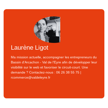
Laurène Ligot
Ma mission actuelle, accompagner les entrepreneurs du
Bassin d'Arcachon - Val de l'Eyre afin de développer leur
visibilité sur le web et favoriser le circuit-court. Une
demande ? Contactez-nous : 06 26 38 55 75 |
rcommerce@valdeleyre.fr