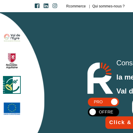
Rcommerce
Qui sommes-nous ?
Cons
la m
Val 
PRO
OFFRE
Click &