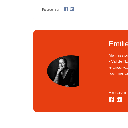
Partager sur
Emili
Ma missio
- Val de l'
le circuit
rcommerce
En savoir