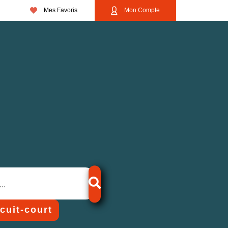
Mes Favoris
Mon Compte
rcuit-court