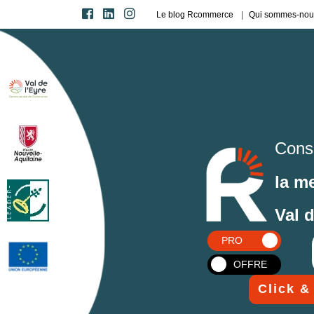
Le blog Rcommerce
Qui sommes-nou
Cons
la m
Val 
PRO
OFFRE
Click &