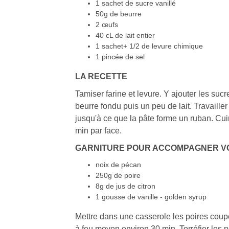
1 sachet de sucre vanillé
50g de beurre
2 œufs
40 cL de lait entier
1 sachet+ 1/2 de levure chimique
1 pincée de sel
LA RECETTE
Tamiser farine et levure. Y ajouter les sucre
beurre fondu puis un peu de lait. Travailler
jusqu'à ce que la pâte forme un ruban. Cui
min par face.
GARNITURE POUR ACCOMPAGNER V
noix de pécan
250g de poire
8g de jus de citron
1 gousse de vanille - golden syrup
Mettre dans une casserole les poires coupée
à feu moyen environ 30 min. Torréfier les 