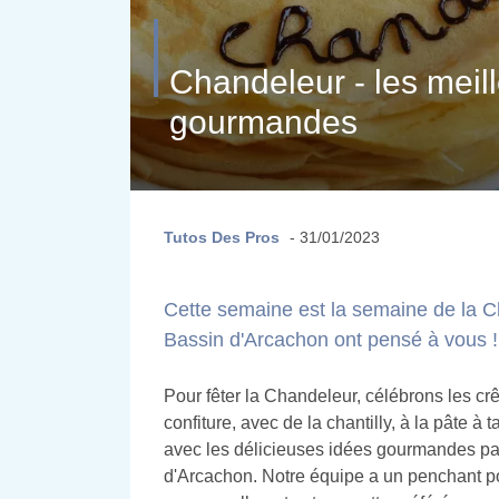
Chandeleur - les meil
gourmandes
Tutos Des Pros
- 31/01/2023
Cette semaine est la semaine de la Ch
Bassin d'Arcachon ont pensé à vous !
Pour fêter la Chandeleur, célébrons les crê
confiture, avec de la chantilly, à la pâte à
avec les délicieuses idées gourmandes par
d'Arcachon. Notre équipe a un penchant pou