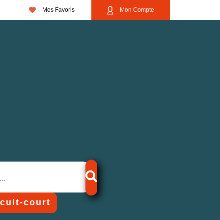
Mes Favoris
Mon Compte
rcuit-court