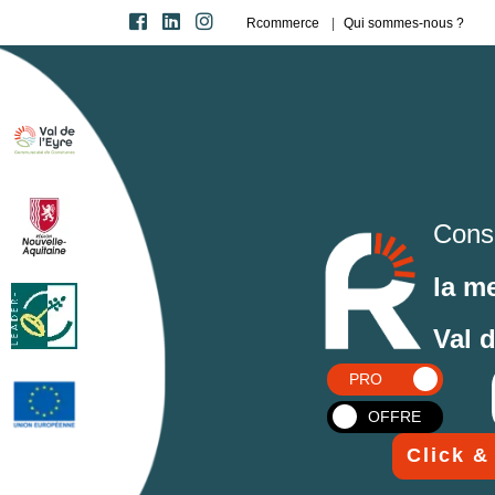
Rcommerce
Qui sommes-nous ?
Cons
la m
Val 
PRO
OFFRE
Click &