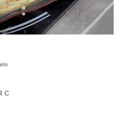
ains
R C