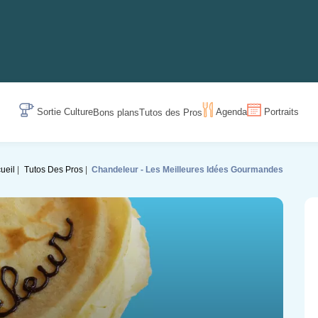
Sortie Culture
Agenda
Portraits
Bons plans
Tutos des Pros
ueil
Tutos Des Pros
Chandeleur - Les Meilleures Idées Gourmandes