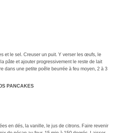
s et le sel. Creuser un puit. Y verser les œufs, le
 la pâte et ajouter progressivement le reste de lait
re dans une petite poêle beurrée à feu moyen, 2 à 3
OS PANCAKES
s en dés, la vanille, le jus de citrons. Faire revenir
noix de pécan au four, 15 min à 150 degrés. Laisser