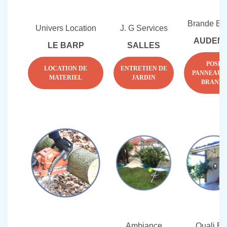
Brande Ba
Univers Location
J. G Services
AUDEN
LE BARP
SALLES
POSE
LOCATION DE
ENTRETIEN DE
PANNEAUX
MATERIEL
JARDIN
BRAND
Ambiance
Quali B