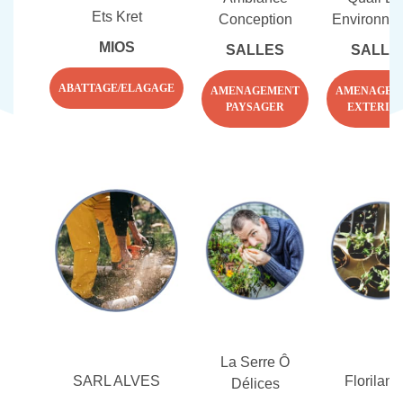
Ets Kret
Conception
Environne
MIOS
SALLES
SALLE
ABATTAGE/ELAGAGE
AMENAGEMENT
AMENAGEM
PAYSAGER
EXTERIE
La Serre Ô
SARL ALVES
Floriland
Délices