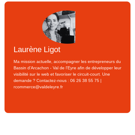
Laurène Ligot
Ma mission actuelle, accompagner les entrepreneurs du
Bassin d'Arcachon - Val de l'Eyre afin de développer leur
visibilité sur le web et favoriser le circuit-court. Une
demande ? Contactez-nous : 06 26 38 55 75 |
rcommerce@valdeleyre.fr