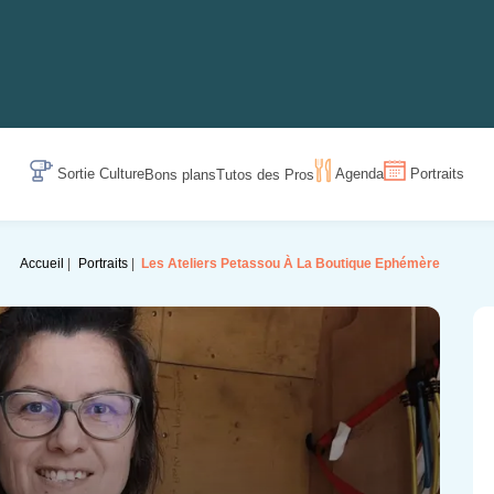
Sortie Culture
Agenda
Portraits
Bons plans
Tutos des Pros
Accueil
Portraits
Les Ateliers Petassou À La Boutique Ephémère