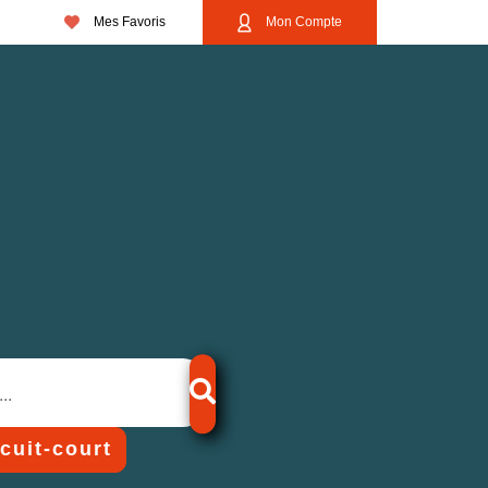
Mes Favoris
Mon Compte
rcuit-court