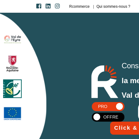
Rcommerce
Qui sommes-nous ?
Cons
la m
Val 
PRO
OFFRE
Click &