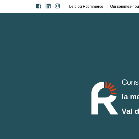
Le blog Rcommerce
Qui sommes-nou
Cons
la m
Val 