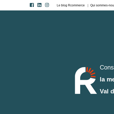
Le blog Rcommerce
Qui sommes-nou
Cons
la m
Val 