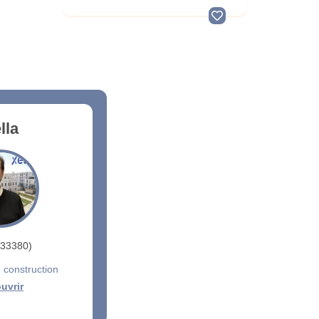
lla
33380)
 construction
uvrir