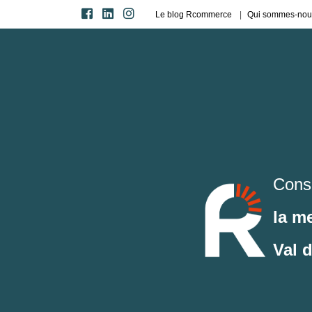
Le blog Rcommerce
Qui sommes-nou
Cons
la m
Val 