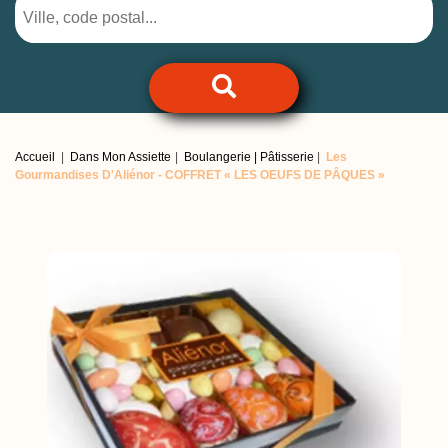
Accueil
Dans Mon Assiette
Boulangerie | Pâtisserie
Les
Gourmandises D'Aliénor -
COFFRET « LES OEUFS DE PÂQUES »