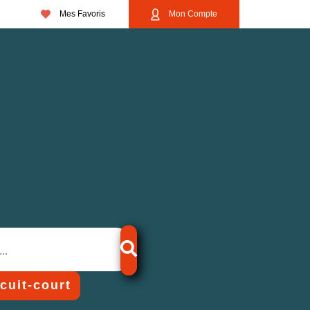
Mes Favoris
Mon Compte
rcuit-court