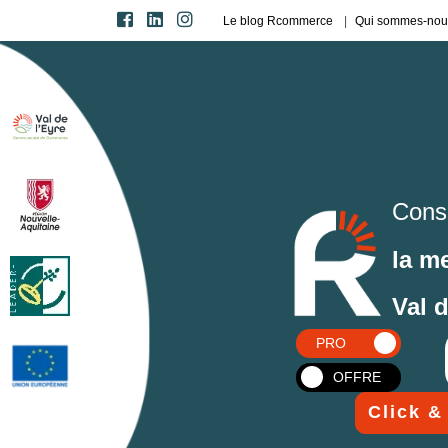
Le blog Rcommerce
Qui sommes-nou
Cons
la m
Val 
PRO
OFFRE
Click &