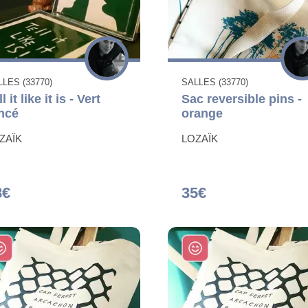
LES (33770)
SALLES (33770)
l it like it is - Vert
Sac reversible pins -
ncé
orange
ZAÏK
LOZAÏK
8€
35€