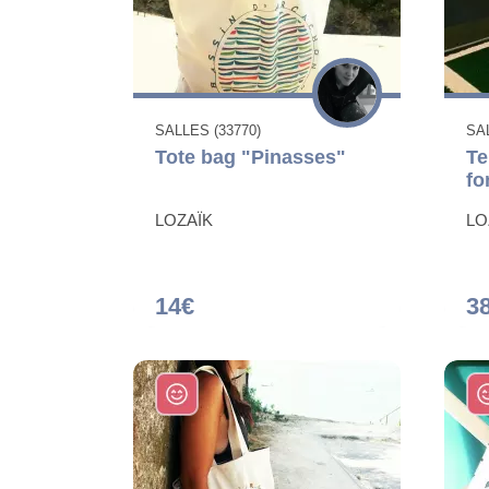
SALLES (33770)
SAL
Tote bag "Pinasses"
Tel
fo
LOZAÏK
LO
14€
3