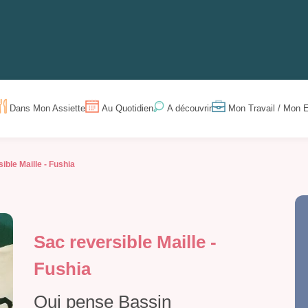
Dans Mon Assiette
Au Quotidien
Mon Travail / Mon E
A découvrir
ible Maille - Fushia
Sac reversible Maille -
Fushia
Qui pense Bassin