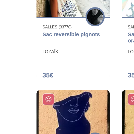
SALLES (33770)
SAL
Sac reversible pignots
Sa
or
LOZAÏK
LO
35€
3