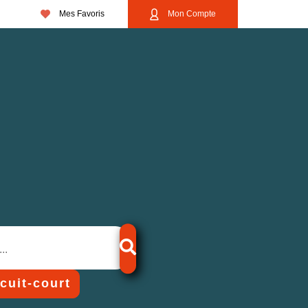
Mes Favoris
Mon Compte
rcuit-court