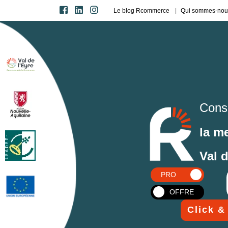
Le blog Rcommerce
Qui sommes-nou
Cons
la m
Val 
PRO
OFFRE
Click &