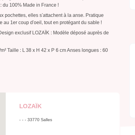
t : du 100% Made in France !
 pochettes, elles s'attachent à la anse. Pratique
le au 1er coup d'oeil, tout en protégant du sable !
 Design exclusif LOZAÏK : Modèle déposé auprès de
m² Taille : L 38 x H 42 x P 6 cm Anses longues : 60
LOZAÏK
- - - 33770 Salles