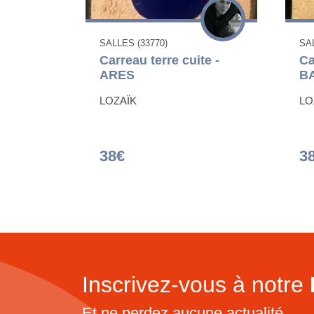
SALLES (33770)
SAL
Carreau terre cuite -
Ca
ARES
B
LOZAÏK
LO
38€
3
Inscrivez-vous à notre
Et ne perdez aucune actualité...