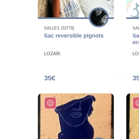
SALLES (33770)
SAL
Sac reversible pignots
Sa
or
LOZAÏK
LO
35€
3