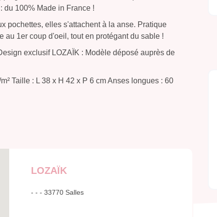
t : du 100% Made in France !
 pochettes, elles s'attachent à la anse. Pratique
le au 1er coup d'oeil, tout en protégant du sable !
 Design exclusif LOZAÏK : Modèle déposé auprès de
m² Taille : L 38 x H 42 x P 6 cm Anses longues : 60
LOZAÏK
- - - 33770 Salles