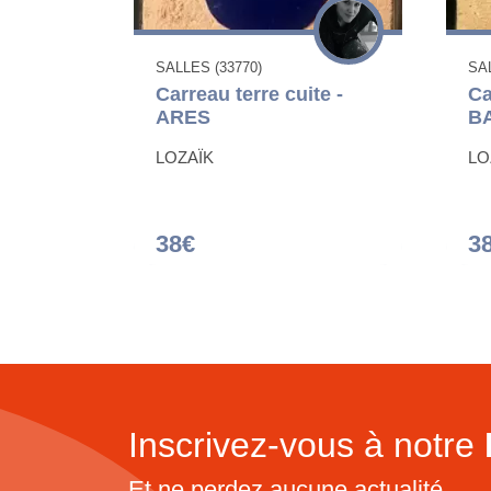
SALLES (33770)
SAL
Carreau terre cuite -
Ca
ARES
B
LOZAÏK
LO
38€
3
Inscrivez-vous à notre
Et ne perdez aucune actualité...