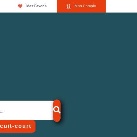
Mes Favoris
Mon Compte
rcuit-court