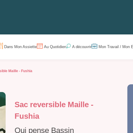
Dans Mon Assiette
Au Quotidien
Mon Travail / Mon E
A découvrir
ible Maille - Fushia
Sac reversible Maille -
Fushia
Qui pense Bassin