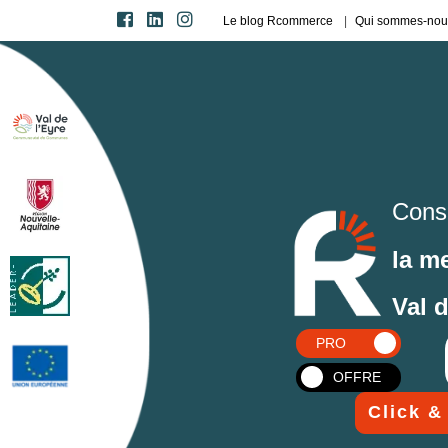
Le blog Rcommerce
Qui sommes-nou
Cons
la m
Val 
PRO
OFFRE
Click &