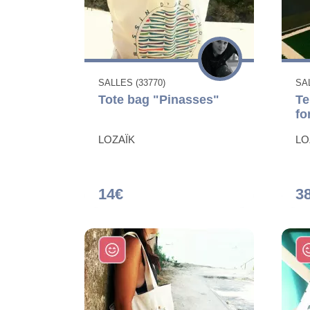
SALLES (33770)
SAL
Tote bag "Pinasses"
Tel
fo
LOZAÏK
LO
14€
3