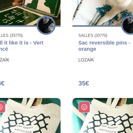
LES (33770)
SALLES (33770)
l it like it is - Vert
Sac reversible pins -
ncé
orange
ZAÏK
LOZAÏK
8€
35€