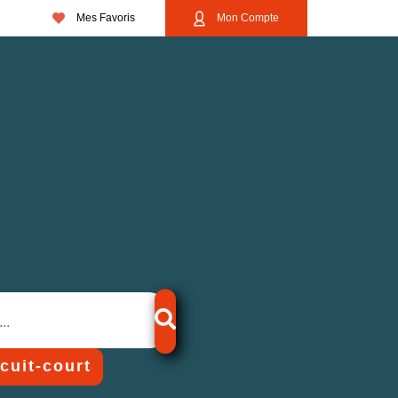
Mes Favoris
Mon Compte
rcuit-court