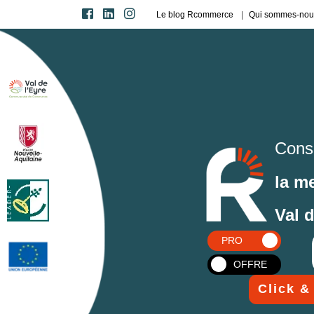
Le blog Rcommerce
Qui sommes-nou
Cons
la m
Val 
PRO
OFFRE
Click &