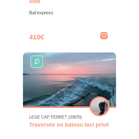
sole
Bat'express
410€
LEGE CAP FERRET (33970)
Traversée en bateau taxi privé