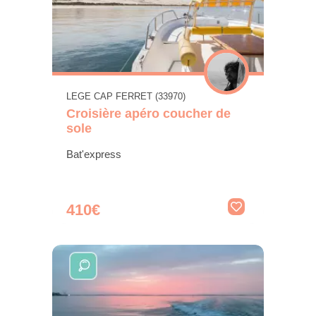
LEGE CAP FERRET (33970)
Croisière apéro coucher de
sole
Bat'express
410€