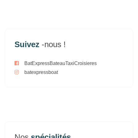
Suivez
-nous !
BatExpressBateauTaxiCroisieres
batexpressboat
Nos
spécialités