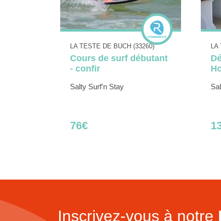
LA TESTE DE BUCH (33260)
LA
Cours de surf débutant
Dé
- confir
H
Salty Surf'n Stay
Sal
76€
1
Inscrivez-vous à notre