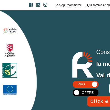
Le blog Rcommerce
Qui sommes-nou
Cons
la m
Val 
PRO
OFFRE
Click &