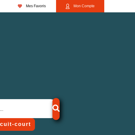
Mes Favoris
Mon Compte
rcuit-court