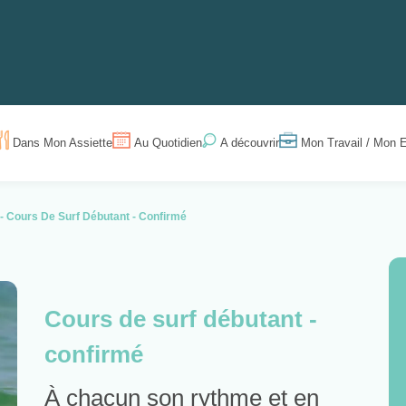
Dans Mon Assiette
Au Quotidien
Mon Travail / Mon E
A découvrir
 -
Cours De Surf Débutant - Confirmé
Cours de surf débutant -
confirmé
À chacun son rythme et en