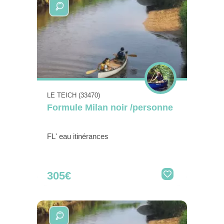
LE TEICH (33470)
Formule Milan noir /personne
FL' eau itinérances
305€