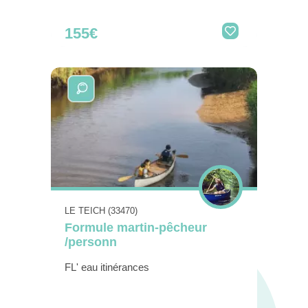
155€
LE TEICH (33470)
Formule martin-pêcheur
/personn
FL' eau itinérances