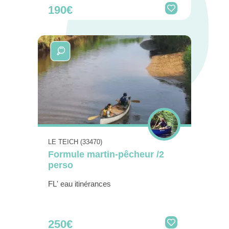
190€
LE TEICH (33470)
Formule martin-pêcheur /2
perso
FL' eau itinérances
250€