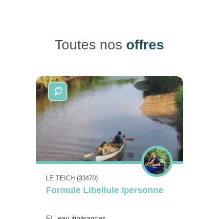
Toutes nos
offres
LE TEICH (33470)
Formule Libellule /personne
FL' eau itinérances