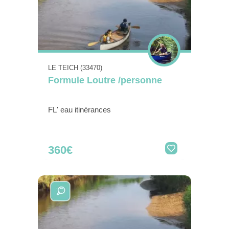
LE TEICH (33470)
Formule Loutre /personne
FL' eau itinérances
360€