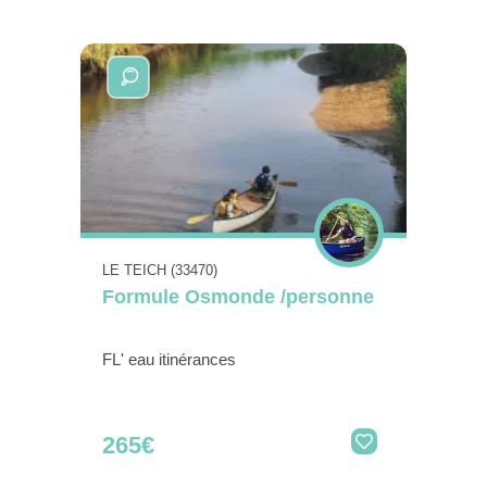
LE TEICH (33470)
Formule Osmonde /personne
FL' eau itinérances
265€