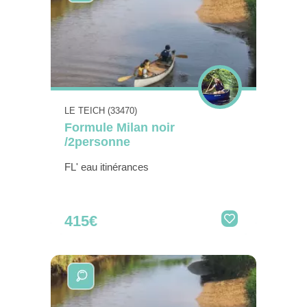
LE TEICH (33470)
Formule Milan noir
/2personne
FL' eau itinérances
415€