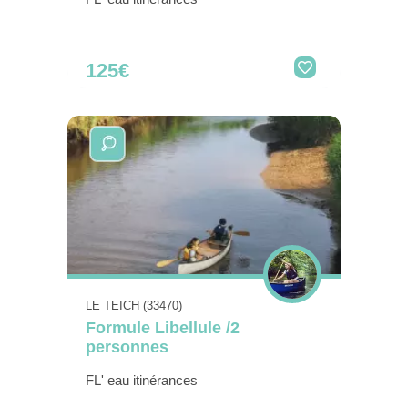
125€
LE TEICH (33470)
Formule Libellule /2
personnes
FL' eau itinérances