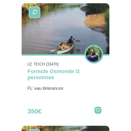
LE TEICH (33470)
Formule Osmonde /2
personnes
FL' eau itinérances
350€