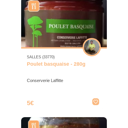
SALLES (33770)
Poulet basquaise - 280g
Conserverie Laffitte
5€