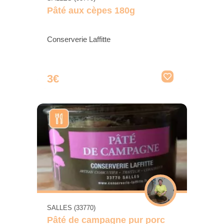
Pâté aux cèpes 180g
Conserverie Laffitte
3€
SALLES (33770)
Pâté de campagne pur porc