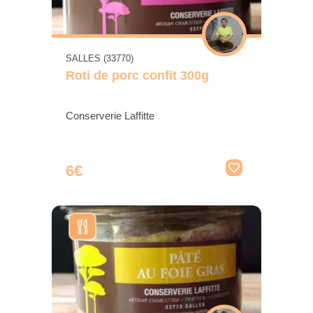
SALLES (33770)
Roti de porc confit 300g
Conserverie Laffitte
6€