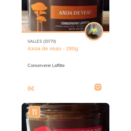
SALLES (33770)
Axoa de veau - 280g
Conserverie Laffitte
6€