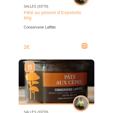
SALLES (33770)
Pâté au piment d'Espelette
90g
Conserverie Laffitte
2€
SALLES (33770)