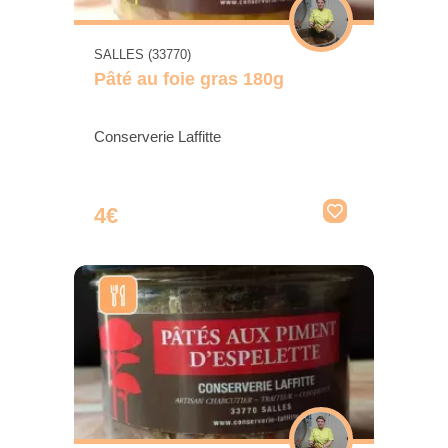
SALLES (33770)
Pâté au foie gras 180g
Conserverie Laffitte
4€