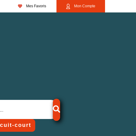
Mes Favoris
Mon Compte
rcuit-court