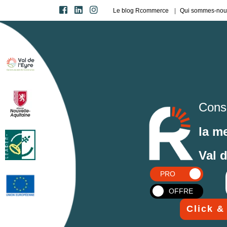
Le blog Rcommerce
Qui sommes-nou
Cons
la m
Val 
PRO
OFFRE
Click &