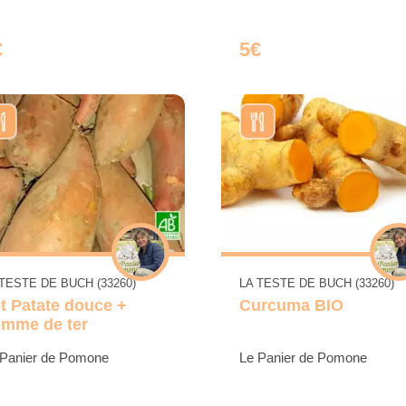
€
5€
 TESTE DE BUCH (33260)
LA TESTE DE BUCH (33260)
t Patate douce +
Curcuma BIO
mme de ter
 Panier de Pomone
Le Panier de Pomone