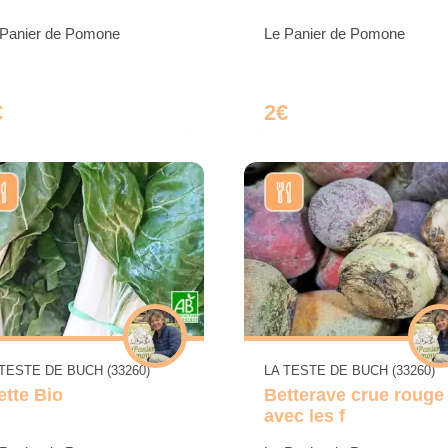
 Panier de Pomone
Le Panier de Pomone
€
2€
 TESTE DE BUCH (33260)
LA TESTE DE BUCH (33260)
ette Bio
Betterave crue rouge
avec les f