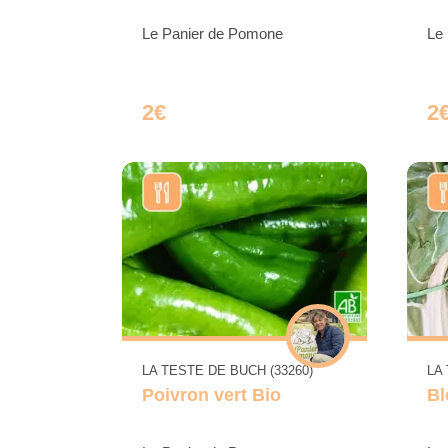
Le Panier de Pomone
Le
2€
2
LA TESTE DE BUCH (33260)
LA
Poivron vert Bio
Bl