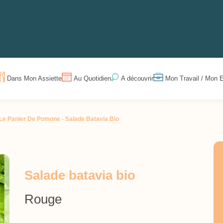
Dans Mon Assiette
Au Quotidien
Mon Travail / Mon E
A découvrir
Le Panier De Pomone -
Salade Batavia Bio
Salade batavia bio
Rouge