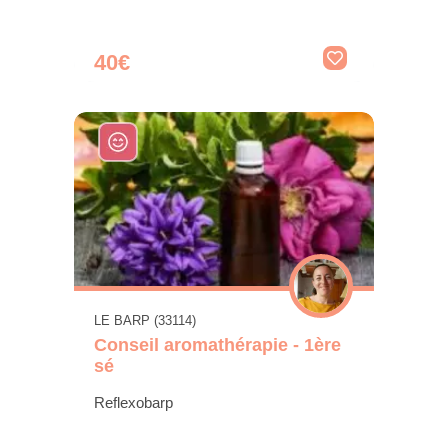
40€
LE BARP (33114)
Conseil aromathérapie - 1ère
sé
Reflexobarp