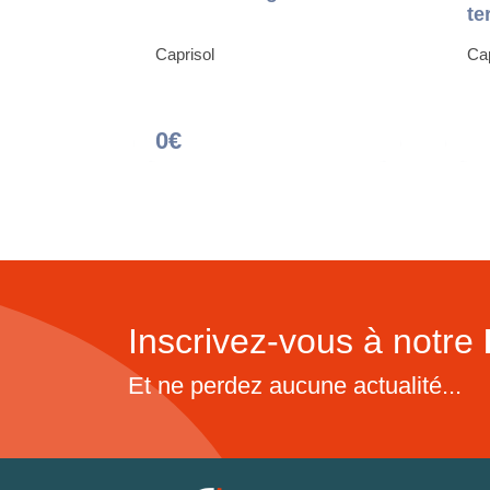
te
Caprisol
Cap
0€
Inscrivez-vous à notre
Et ne perdez aucune actualité...