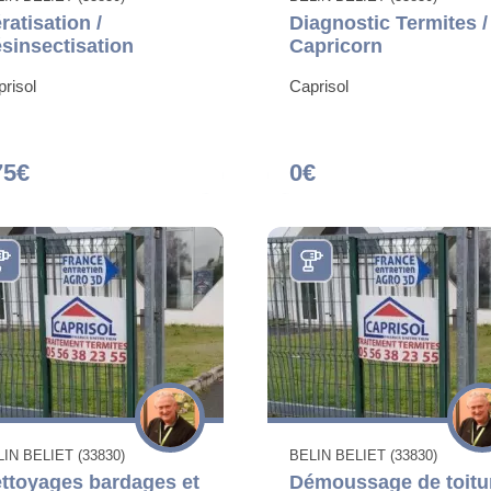
ratisation /
Diagnostic Termites /
sinsectisation
Capricorn
risol
Caprisol
75€
0€
IN BELIET (33830)
BELIN BELIET (33830)
ttoyages bardages et
Démoussage de toitu