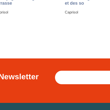
rrasse
et des so
risol
Caprisol
Newsletter