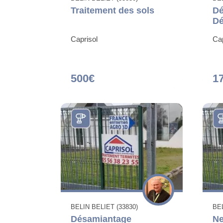
Traitement des sols
Dé
Dé
Caprisol
Cap
500€
1
BELIN BELIET (33830)
BEL
Désamiantage
Ne