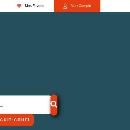
Mes Favoris
Mon Compte
rcuit-court