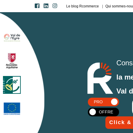
Le blog Rcommerce
Qui sommes-nou
Cons
la m
Val 
PRO
OFFRE
Click &