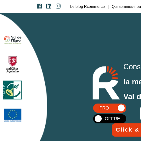
Le blog Rcommerce
Qui sommes-nou
Cons
la m
Val 
PRO
OFFRE
Click &