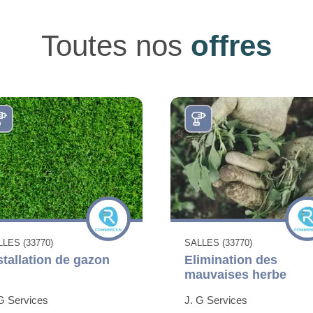
Toutes nos
offres
LES (33770)
SALLES (33770)
stallation de gazon
Elimination des
mauvaises herbe
G Services
J. G Services