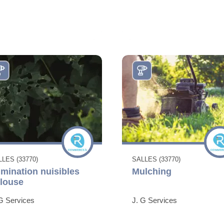
LES (33770)
SALLES (33770)
imination nuisibles
Mulching
louse
G Services
J. G Services