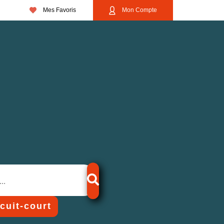
Mes Favoris
Mon Compte
rcuit-court