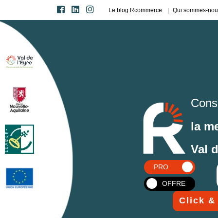
Le blog Rcommerce
Qui sommes-nou
Cons
la m
Val 
PRO
OFFRE
Click &