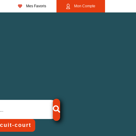
Mes Favoris
Mon Compte
rcuit-court