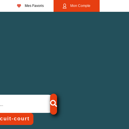
Mes Favoris
Mon Compte
rcuit-court