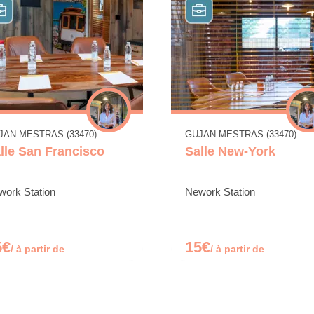
JAN MESTRAS (33470)
GUJAN MESTRAS (33470)
lle San Francisco
Salle New-York
work Station
Nework Station
5€
15€
/ à partir de
/ à partir de