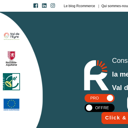
Le blog Rcommerce
Qui sommes-nou
Cons
la m
Val 
PRO
OFFRE
Click &