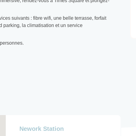
mmersive, rendez-vous à Times Square et plongez-
es suivants : fibre wifi, une belle terrasse, forfait
parking, la climatisation et un service
8 personnes.
Nework Station