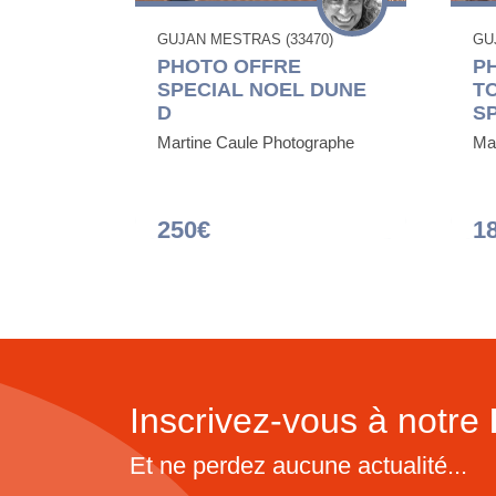
GUJAN MESTRAS (33470)
GU
PHOTO OFFRE
P
SPECIAL NOEL DUNE
T
D
S
Martine Caule Photographe
Ma
250€
1
Inscrivez-vous à notre
Et ne perdez aucune actualité...