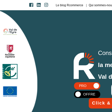
Le blog Rcommerce
Qui sommes-nou
Cons
la m
Val 
PRO
OFFRE
Click &