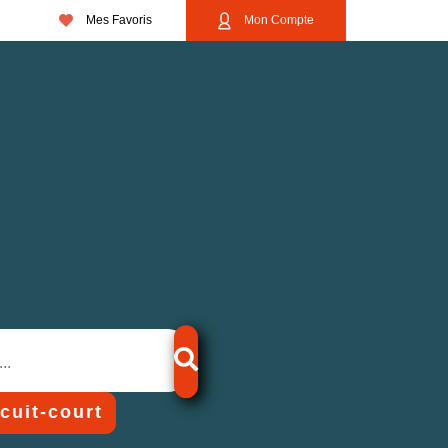
Mes Favoris
Mon Compte
rcuit-court