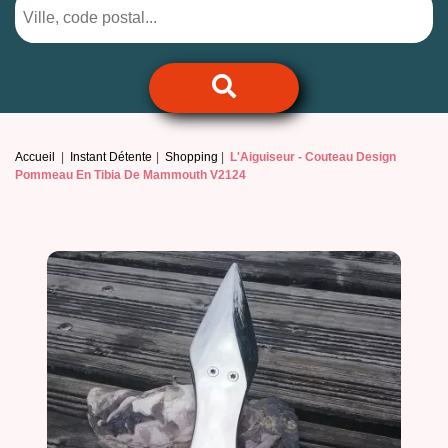
Accueil
Instant Détente
Shopping
L'Aiguiseur -
Couteau Design
Pommeau En Tibia De Mammouth V2124