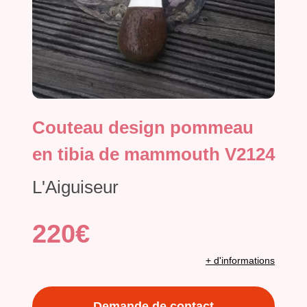
Couteau design pommeau
en tibia de mammouth V2124
L'Aiguiseur
220€
+ d'informations
Demande de contact