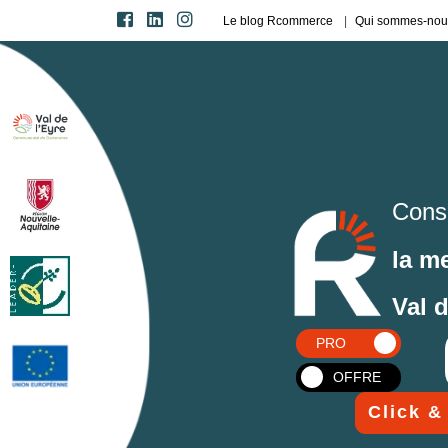
Le blog Rcommerce
Qui sommes-nou
Cons
la m
Val 
PRO
OFFRE
Click &