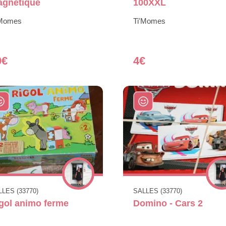
gnétique
100XXL
'Momes
Ti'Momes
0€
4€
LES (33770)
SALLES (33770)
gol animo ferme
Domino - Cars 2