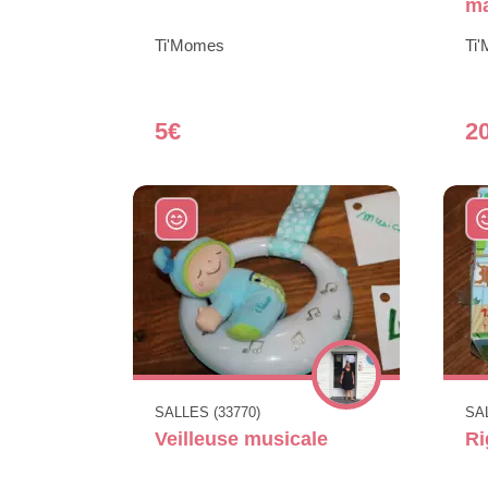
ma
Ti'Momes
Ti
5€
2
SALLES (33770)
SAL
Veilleuse musicale
Ri