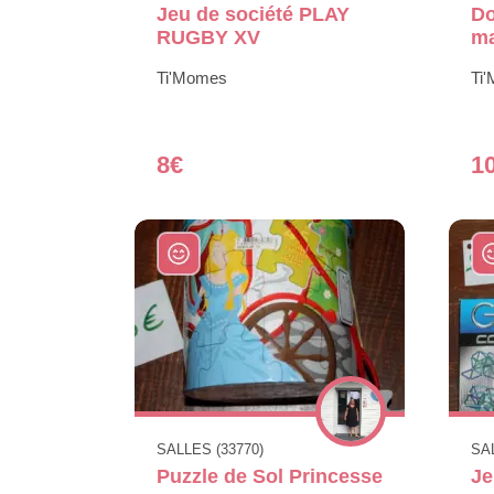
Jeu de société PLAY
Do
RUGBY XV
ma
Ti'Momes
Ti
8€
1
SALLES (33770)
SAL
Puzzle de Sol Princesse
Je