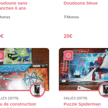
udoune sans
Doudoune bleue
nches 6 ans
'Momes
Ti'Momes
0€
20€
LES (33770)
SALLES (33770)
u de construction
Puzzle Spiderman