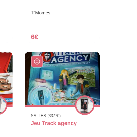
Ti'Momes
6€
SALLES (33770)
Jeu Track agency