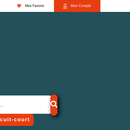
Mes Favoris
Mon Compte
rcuit-court