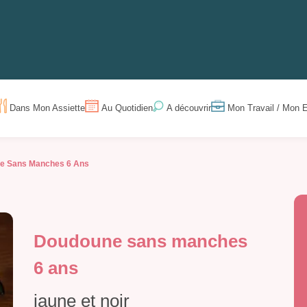
Dans Mon Assiette
Au Quotidien
Mon Travail / Mon E
A découvrir
e Sans Manches 6 Ans
Doudoune sans manches
6 ans
jaune et noir