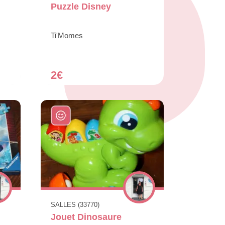
Puzzle Disney
Ti'Momes
2€
SALLES (33770)
Jouet Dinosaure