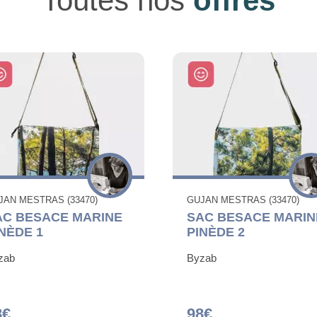
Toutes nos
offres
JAN MESTRAS (33470)
GUJAN MESTRAS (33470)
AC BESACE MARINE
SAC BESACE MARIN
NÈDE 1
PINÈDE 2
zab
Byzab
8€
98€