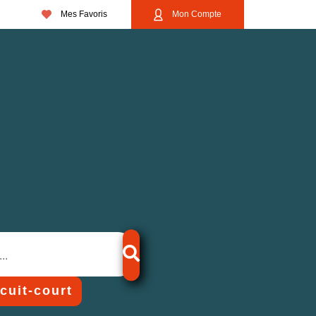
Mes Favoris
Mon Compte
rcuit-court