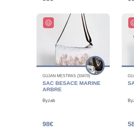
GUJAN MESTRAS (33470)
GU
SAC BESACE MARINE
S
ARBRE
Byzab
By
98€
5