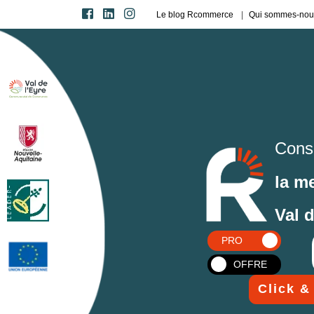
Le blog Rcommerce
Qui sommes-nou
Cons
la m
Val 
PRO
OFFRE
Click &