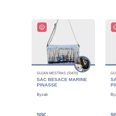
GUJAN MESTRAS (33470)
GU
SAC BESACE MARINE
S
PINASSE
PI
Byzab
By
98€
9