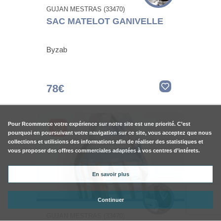
GUJAN MESTRAS (33470)
SAC MATELOT GANIVELLE
Byzab
78€
Pour
Rcommerce
votre expérience sur notre site est une priorité. C’est
pourquoi en poursuivant votre navigation sur ce site, vous acceptez que nous
collections et utilisions des informations afin de réaliser des statistiques et
vous proposer des offres commerciales adaptées à vos centres d’intérets.
En savoir plus
Continuer
GUJAN MESTRAS (33470)