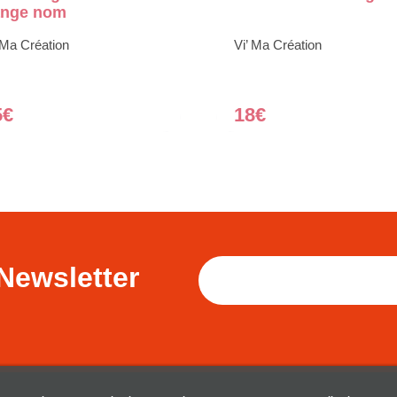
ange nom
 Ma Création
Vi’ Ma Création
5€
18€
Newsletter