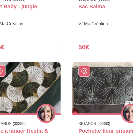
t Baby : jungle
Sac Salma
 Ma Création
Vi’ Ma Création
5€
50€
GANOS (33380)
BIGANOS (33380)
c à langer Hestia &
Pochette fleur origam