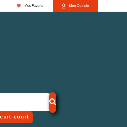
Mes Favoris
Mon Compte
rcuit-court