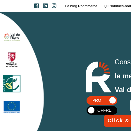
Le blog Rcommerce
Qui sommes-nou
Cons
la m
Val 
PRO
OFFRE
Click &