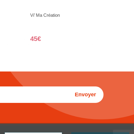
Vi’ Ma Création
45€
Envoyer