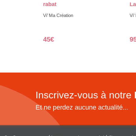
rabat
L
Vi’ Ma Création
Vi’
45€
9
Inscrivez-vous à notre
Et ne perdez aucune actualité...