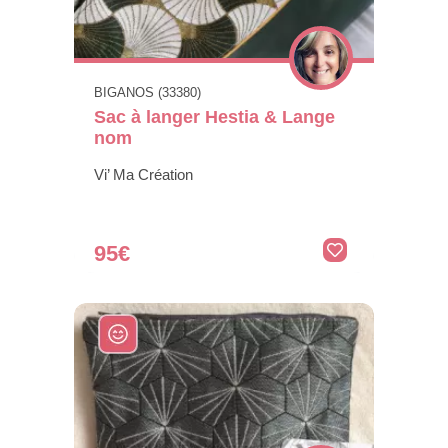
BIGANOS (33380)
Sac à langer Hestia & Lange
nom
Vi’ Ma Création
95€