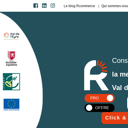
Le blog Rcommerce
Qui sommes-nou
Cons
la m
Val 
PRO
OFFRE
Click &