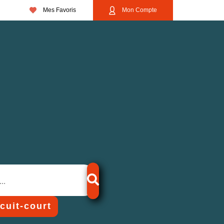
Mes Favoris
Mon Compte
rcuit-court