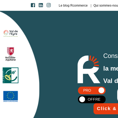
Le blog Rcommerce
Qui sommes-nou
Cons
la m
Val 
PRO
OFFRE
Click &