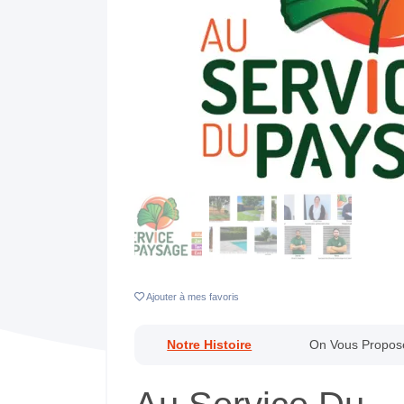
Previous
Ajouter
à mes favoris
Notre Histoire
On Vous Propos