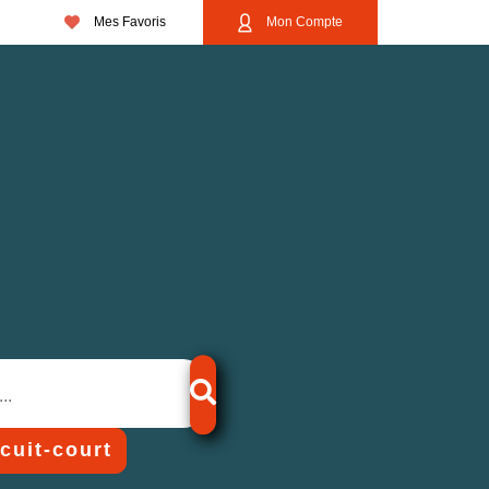
Mes Favoris
Mon Compte
rcuit-court