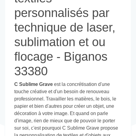
C Sublime Grave
est la concrétisation d'une
touche créative et d'un besoin de renouveau
professionnel. Travailler les matières, le bois, le
papier et bien d'autres pour créer un objet, une
décoration à votre image. Et quand on parle
d'image, rien de mieux que de pouvoir le porter
sur soi, c'est pourquoi C Sublime Grave propose
la personnalisation de textiles et d'objets aux
particuliers et aux entreprises. Mes prestations
sont variées et n'hésitez pas à venir échanger
pour réfléchir à la faisabilité de votre projet. Il y a
les prestations classiques et surtout tout ce que
nos cerveaux peuvent imaginer.
Pour la gravure, je travaille le bois, le verre, le
pmma (c'est un acrylique rigide qui ne produit pas
de chlore sous l'effet du laser), et bien d'autres
matières. Pour le textile, j'utilise différentes