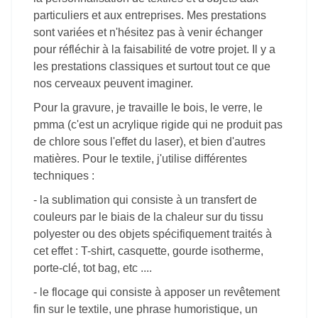
techniques :
- la sublimation qui consiste à un transfert de
couleurs par le biais de la chaleur sur du tissu
polyester ou des objets spécifiquement traités à
cet effet : T-shirt, casquette, gourde isotherme,
porte-clé, tot bag, etc ....
- le flocage qui consiste à apposer un revêtement
fin sur le textile, une phrase humoristique, un
logo, un dessin ...
Je complète mes prestations par la création de
magnets avec vos photos ou votre logo
évidemment, une même image peut être travaillée
sur différents supports et avec différentes
techniques. Ceci est une liste non exhaustive de
mes prestations.
Vous pouvez me contacter moi par mail,
téléphone ou via les réseaux sociaux et même sur