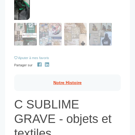
Notre Histoire
C SUBLIME
GRAVE - objets et
textiles
personnalisés par
technique de laser,
sublimation et ou
flocage - Biganos
33380