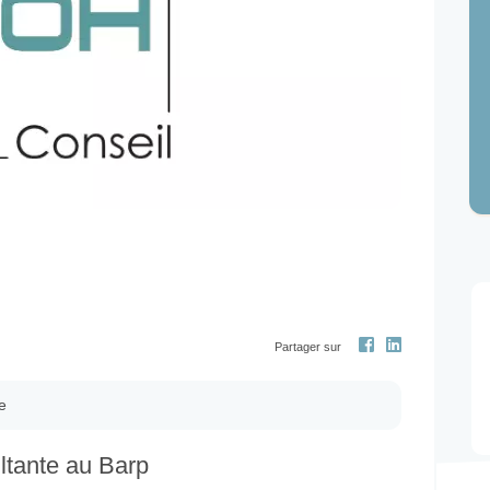
Next
Partager sur
e
ltante au Barp