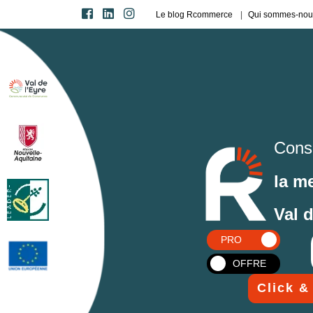
Le blog Rcommerce
Qui sommes-nou
Cons
la m
Val 
PRO
OFFRE
Click &