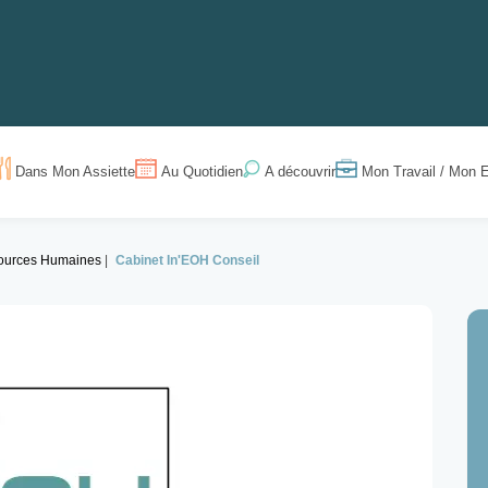
Dans Mon Assiette
Au Quotidien
Mon Travail / Mon E
A découvrir
ources Humaines
Cabinet In'EOH Conseil