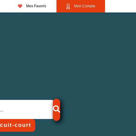
Mes Favoris
Mon Compte
rcuit-court