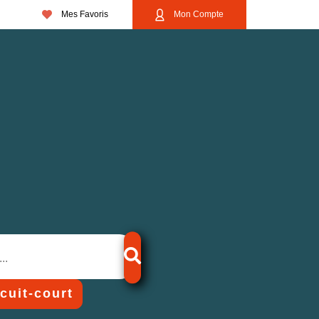
Mes Favoris
Mon Compte
rcuit-court