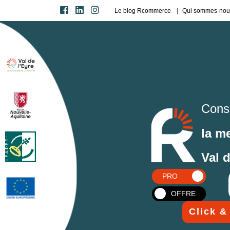
Le blog Rcommerce
Qui sommes-nou
Cons
la m
Val 
PRO
OFFRE
Click &