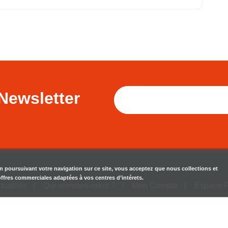
Newsletter
en poursuivant votre navigation sur ce site, vous acceptez que nous collections et
 offres commerciales adaptées à vos centres d’intérets.
tualités
Qui sommes-nous ?
Mon Compte
Espace 