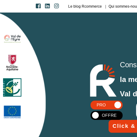
Le blog Rcommerce
Qui sommes-nou
Cons
la m
Val 
PRO
OFFRE
Click &