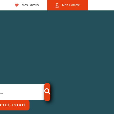
Mes Favoris
Mon Compte
rcuit-court