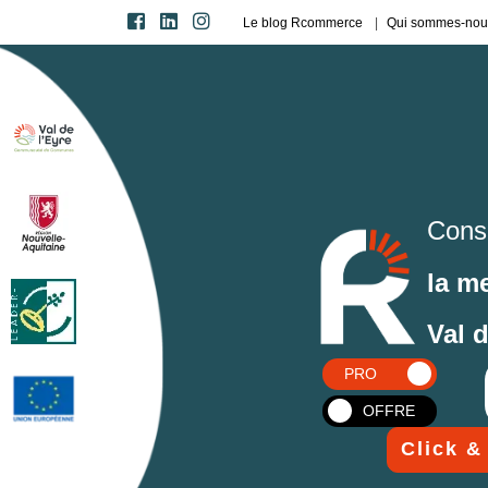
Le blog Rcommerce
Qui sommes-nou
Cons
la m
Val 
PRO
OFFRE
Click &