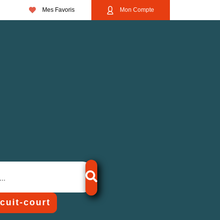
Mes Favoris
Mon Compte
rcuit-court