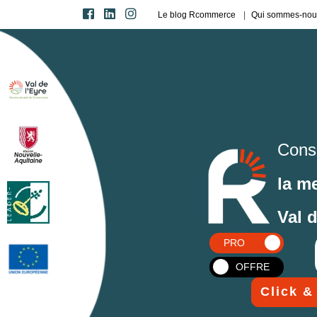
Le blog Rcommerce
Qui sommes-nou
Cons
la m
Val 
PRO
OFFRE
Click &