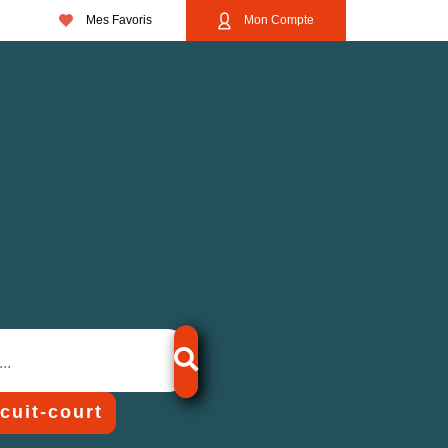
Mes Favoris
Mon Compte
rcuit-court