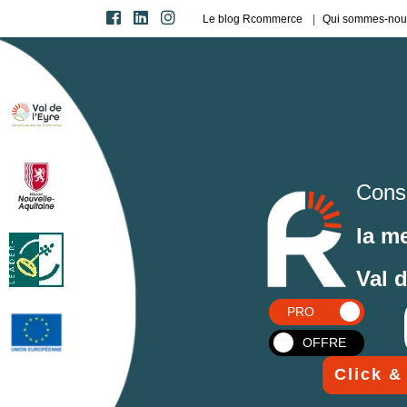
Le blog Rcommerce
Qui sommes-nou
Cons
la m
Val 
PRO
OFFRE
Click &