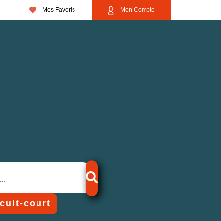
Mes Favoris
Mon Compte
rcuit-court