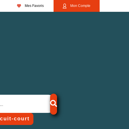
Mes Favoris
Mon Compte
rcuit-court