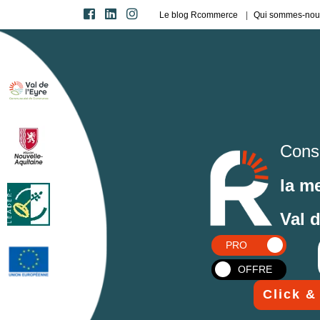
Le blog Rcommerce
Qui sommes-nou
Cons
la m
Val 
PRO
OFFRE
Click &