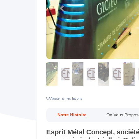
Previous
Ajouter
à mes favoris
Notre Histoire
On Vous Propos
Esprit Métal Concept, société