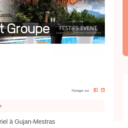
Next
Partager sur
e
ériel à Gujan-Mestras