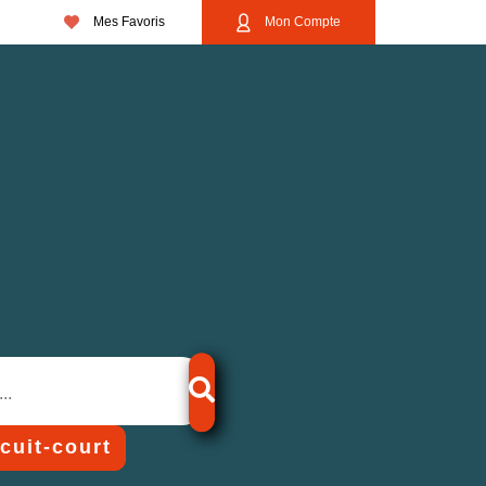
Mes Favoris
Mon Compte
rcuit-court