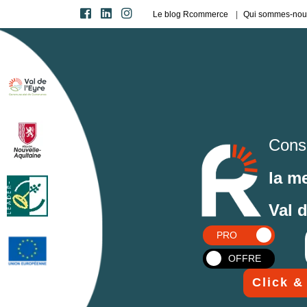
Le blog Rcommerce
Qui sommes-nou
Cons
la m
Val 
PRO
OFFRE
Click &