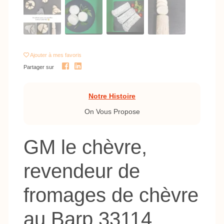
Ajouter
à mes favoris
Partager sur
Notre Histoire
On Vous Propose
GM le chèvre,
revendeur de
fromages de chèvre
au Barp 33114