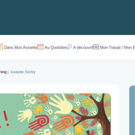
Dans Mon Assiette
Au Quotidien
Mon Travail / Mon E
A découvrir
hing
Isabelle Stehly