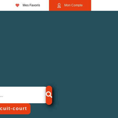
Mes Favoris
Mon Compte
rcuit-court