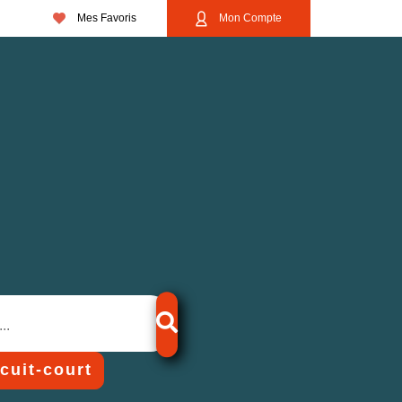
Mes Favoris
Mon Compte
rcuit-court