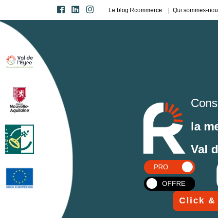
Le blog Rcommerce
Qui sommes-nou
Cons
la m
Val 
PRO
OFFRE
Click &