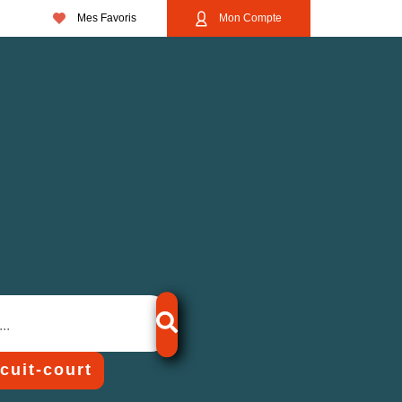
Mes Favoris
Mon Compte
rcuit-court