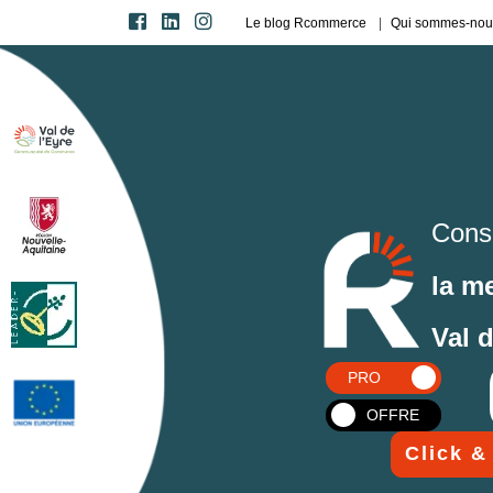
Le blog Rcommerce
Qui sommes-nou
Cons
la m
Val 
PRO
OFFRE
Click &