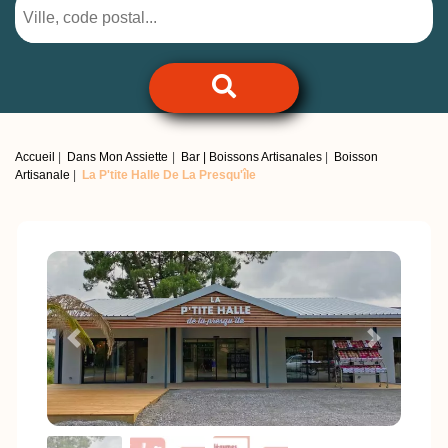
Accueil
Dans Mon Assiette
Bar | Boissons Artisanales
Boisson
Artisanale
La P'tite Halle De La Presqu'île
Previous
Next